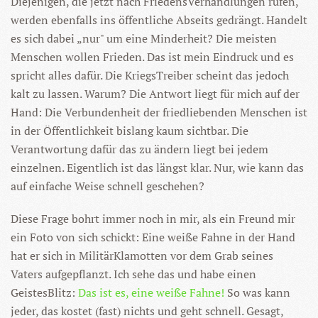
Diejenigen, die jetzt nach FriedensVerhandlungen rufen,
werden ebenfalls ins öffentliche Abseits gedrängt. Handelt
es sich dabei „nur" um eine Minderheit? Die meisten
Menschen wollen Frieden. Das ist mein Eindruck und es
spricht alles dafür. Die KriegsTreiber scheint das jedoch
kalt zu lassen. Warum? Die Antwort liegt für mich auf der
Hand: Die Verbundenheit der friedliebenden Menschen ist
in der Öffentlichkeit bislang kaum sichtbar. Die
Verantwortung dafür das zu ändern liegt bei jedem
einzelnen. Eigentlich ist das längst klar. Nur, wie kann das
auf einfache Weise schnell geschehen?
Diese Frage bohrt immer noch in mir, als ein Freund mir
ein Foto von sich schickt: Eine weiße Fahne in der Hand
hat er sich in MilitärKlamotten vor dem Grab seines
Vaters aufgepflanzt. Ich sehe das und habe einen
GeistesBlitz:
Das ist es, eine weiße Fahne
!
So was kann
jeder, das kostet (fast) nichts und geht schnell. Gesagt,